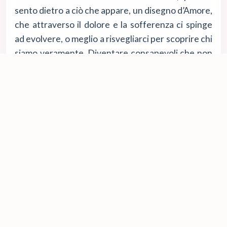
sento dietro a ciò che appare, un disegno d’Amore,
che attraverso il dolore e la sofferenza ci spinge
ad evolvere, o meglio a risvegliarci per scoprire chi
siamo veramente. Diventare consapevoli che non
esiste un mondo fuori di noi ma che noi siamo gli
unici artefici del nostro mondo e da qui
riacquistare la libertà che si manifesta nella
pienezza dell’Amore.
Qui è dove vorrei portarti per ridarti la dignità
dell’essere meraviglioso che sei…..
Se vorrai, se lo sentirai nel tuo cuore, potremo fare
un po' di strada insieme usando strumenti come le
Costellazioni Familiari, un percorso di Presenza,
oppure con i Fiori di Bach o la lettura del Tema
Natale, o semplicemente con un colloquio da